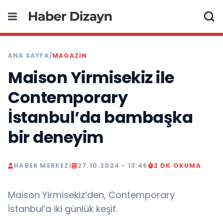
ANA SAYFA
/
MAGAZIN
Maison Yirmisekiz ile
Contemporary
İstanbul’da bambaşka
bir deneyim
HABER MERKEZI
27.10.2024 - 13:46
2 DK OKUMA
Maison Yirmisekiz’den, Contemporary
İstanbul’a iki günlük keşif.