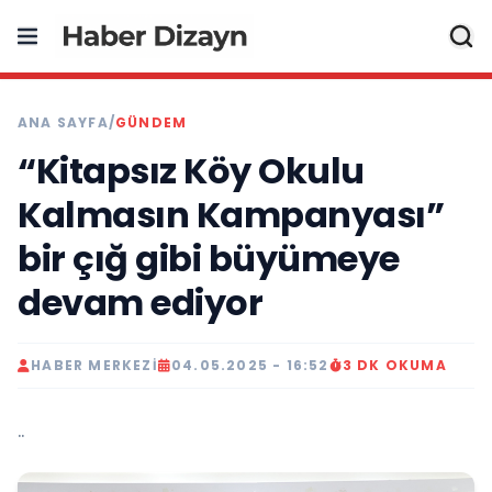
ANA SAYFA
/
GÜNDEM
“Kitapsız Köy Okulu
Kalmasın Kampanyası”
bir çığ gibi büyümeye
devam ediyor
HABER MERKEZI
04.05.2025 - 16:52
3 DK OKUMA
..