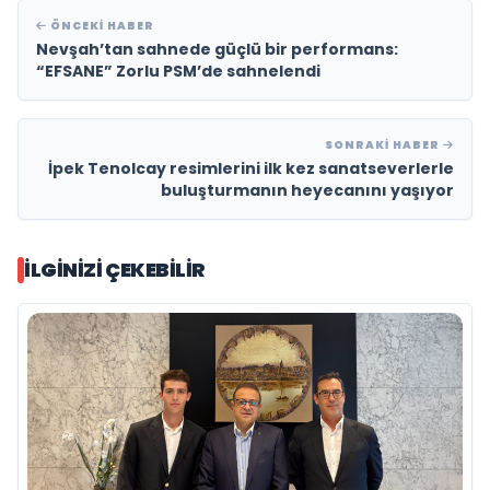
ÖNCEKI HABER
Nevşah’tan sahnede güçlü bir performans:
“EFSANE” Zorlu PSM’de sahnelendi
SONRAKI HABER
İpek Tenolcay resimlerini ilk kez sanatseverlerle
buluşturmanın heyecanını yaşıyor
İLGINIZI ÇEKEBILIR