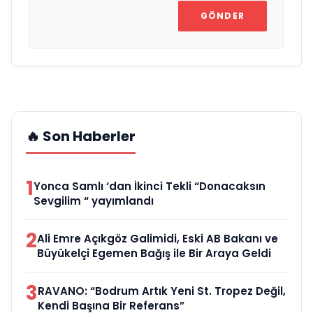
GÖNDER
🔥 Son Haberler
1
Yonca Samlı ‘dan İkinci Tekli “Donacaksın
Sevgilim “ yayımlandı
2
Ali Emre Açıkgöz Galimidi, Eski AB Bakanı ve
Büyükelçi Egemen Bağış ile Bir Araya Geldi
3
RAVANO: “Bodrum Artık Yeni St. Tropez Değil,
Kendi Başına Bir Referans”