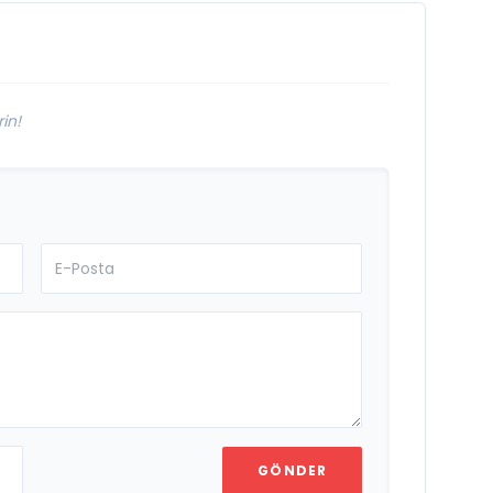
in!
GÖNDER