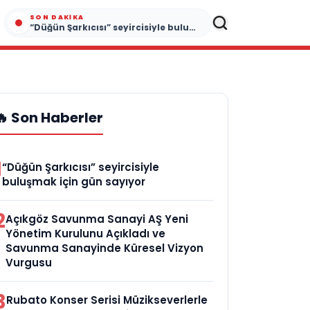
SON DAKIKA
“Düğün Şarkıcısı” seyircisiyle buluşmak için gün sayıyor
🔥 Son Haberler
1
“Düğün Şarkıcısı” seyircisiyle
buluşmak için gün sayıyor
2
Açıkgöz Savunma Sanayi AŞ Yeni
Yönetim Kurulunu Açıkladı ve
Savunma Sanayinde Küresel Vizyon
Vurgusu
3
Rubato Konser Serisi Müzikseverlerle