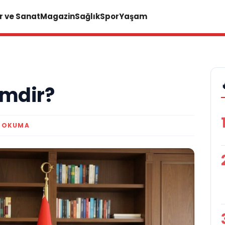
r ve Sanat
Magazin
Sağlık
Spor
Yaşam
mdir?
K OKUMA