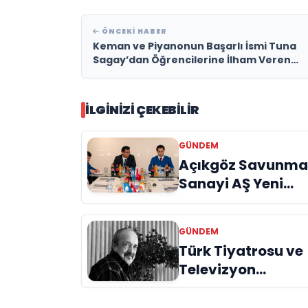
ÖNCEKI HABER
Keman ve Piyanonun Başarlı İsmi Tuna
Sagay’dan Öğrencilerine İlham Veren
Yolculuk
İLGINIZI ÇEKEBILIR
GÜNDEM
Açıkgöz Savunm
Sanayi AŞ Yeni
Yönetim Kurulunu
Açıkladı ve
GÜNDEM
Savunma
Türk Tiyatrosu ve
Sanayinde Kürese
Televizyon
Vizyon Vurgusu
Dünyasının Usta
İsmi Can Kolukısa