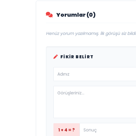
Hayatını Kaybetti
Yorumlar (0)
Henüz yorum yazılmamış. İlk görüşü siz bildir
FIKIR BELIRT
1 + 4 = ?