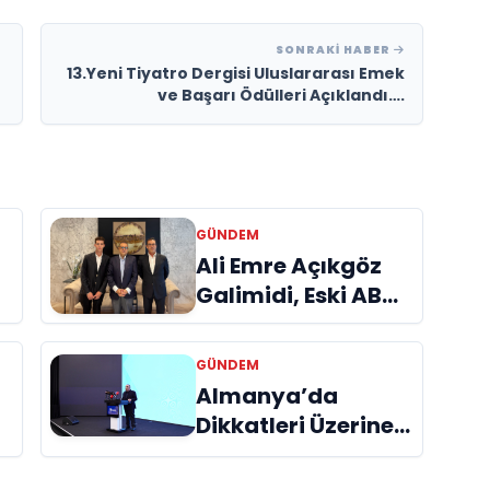
SONRAKI HABER
13.Yeni Tiyatro Dergisi Uluslararası Emek
ve Başarı Ödülleri Açıklandı….
GÜNDEM
a
Ali Emre Açıkgöz
Galimidi, Eski AB
Bakanı ve
Büyükelçi Egemen
GÜNDEM
Bağış ile Bir Araya
Almanya’da
l
Geldi
Dikkatleri Üzerine
Çeken Türk
Firması: Taşyapı