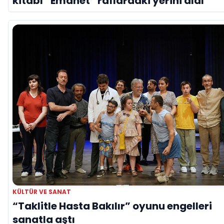
kitabı “Emanet” raflardaki yerini aldı
KÜLTÜR VE SANAT
“Taklitle Hasta Bakılır” oyunu engelleri
sanatla aştı