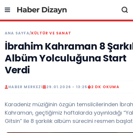
ANA SAYFA
/
KÜLTÜR VE SANAT
İbrahim Kahraman 8 Şarkıl
Albüm Yolculuğuna Start
Verdi
HABER MERKEZI
29.01.2026 - 13:25
2 DK OKUMA
Karadeniz müziğinin özgün temsilcilerinden İbra
Kahraman, geçtiğimiz haftalarda yayınladığı “Y
Gitsin” ile 8 şarkılık albüm sürecini resmen başlatt