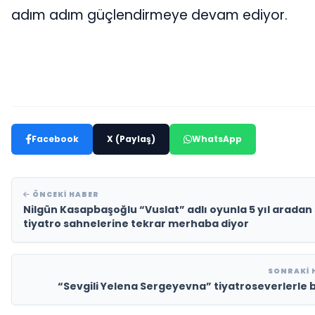
adım adım güçlendirmeye devam ediyor.
Facebook
X (Paylaş)
WhatsApp
ÖNCEKI HABER
Nilgün Kasapbaşoğlu “Vuslat” adlı oyunla 5 yıl aradan
tiyatro sahnelerine tekrar merhaba diyor
SONRAKI 
“Sevgili Yelena Sergeyevna” tiyatroseverlerle 