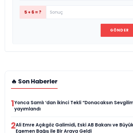
5 + 6 = ?
GÖNDER
🔥 Son Haberler
1
Yonca Samlı ‘dan İkinci Tekli “Donacaksın Sevgilim
yayımlandı
2
Ali Emre Açıkgöz Galimidi, Eski AB Bakanı ve Büyük
Egemen Bağış ile Bir Araya Geldi