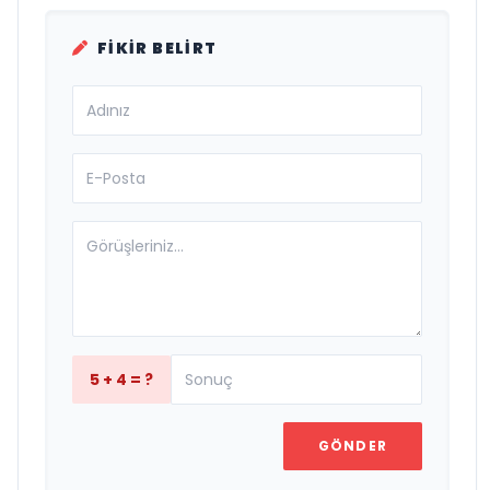
FIKIR BELIRT
5 + 4 = ?
GÖNDER