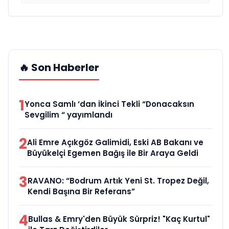
🔥 Son Haberler
1
Yonca Samlı ‘dan İkinci Tekli “Donacaksın
Sevgilim “ yayımlandı
2
Ali Emre Açıkgöz Galimidi, Eski AB Bakanı ve
Büyükelçi Egemen Bağış ile Bir Araya Geldi
3
RAVANO: “Bodrum Artık Yeni St. Tropez Değil,
Kendi Başına Bir Referans”
4
Bullas & Emry'den Büyük Sürpriz! "Kaç Kurtul"