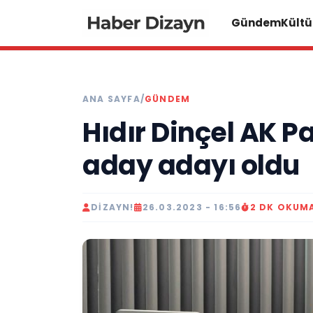
Gündem
Kültü
ANA SAYFA
/
GÜNDEM
Hıdır Dinçel AK Pa
aday adayı oldu
DIZAYN!
26.03.2023 - 16:56
2 DK OKUM