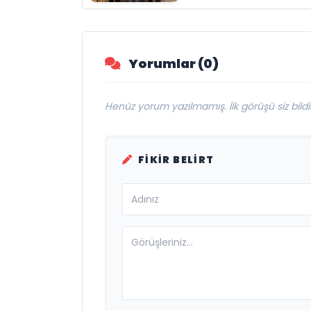
Bakanı ve
Büyükelçi Egemen
Bağış ile Bir Araya
Yorumlar (0)
Geldi
Henüz yorum yazılmamış. İlk görüşü siz bildir
FIKIR BELIRT