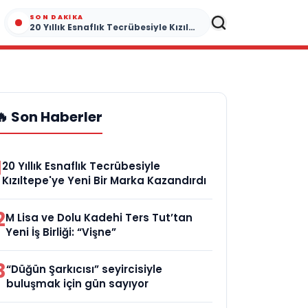
SON DAKIKA
20 Yıllık Esnaflık Tecrübesiyle Kızıltepe'ye Yeni Bir Marka Kazandırdı
🔥 Son Haberler
1
20 Yıllık Esnaflık Tecrübesiyle
Kızıltepe'ye Yeni Bir Marka Kazandırdı
2
M Lisa ve Dolu Kadehi Ters Tut’tan
Yeni İş Birliği: “Vişne”
3
“Düğün Şarkıcısı” seyircisiyle
buluşmak için gün sayıyor