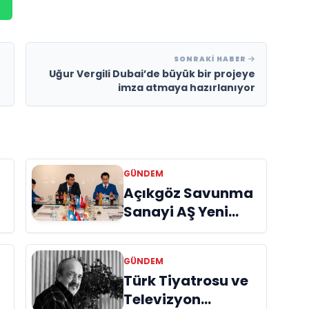
SONRAKI HABER
Uğur Vergili Dubai’de büyük bir projeye
imza atmaya hazırlanıyor
GÜNDEM
Açıkgöz Savunma
Sanayi AŞ Yeni
Yönetim Kurulunu
Açıkladı ve
GÜNDEM
Savunma
Türk Tiyatrosu ve
Sanayinde Küresel
Televizyon
Vizyon Vurgusu