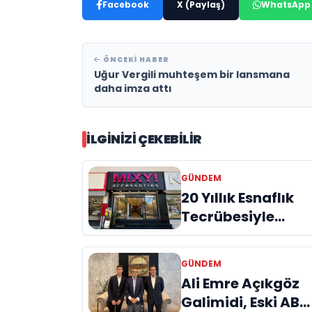
Facebook
X (Paylaş)
WhatsApp
ÖNCEKI HABER
Uğur Vergili muhteşem bir lansmana
daha imza attı
İLGINIZI ÇEKEBILIR
GÜNDEM
20 Yıllık Esnaflık
Tecrübesiyle
Kızıltepe'ye Yeni
Bir Marka
GÜNDEM
Kazandırdı
Ali Emre Açıkgöz
Galimidi, Eski AB