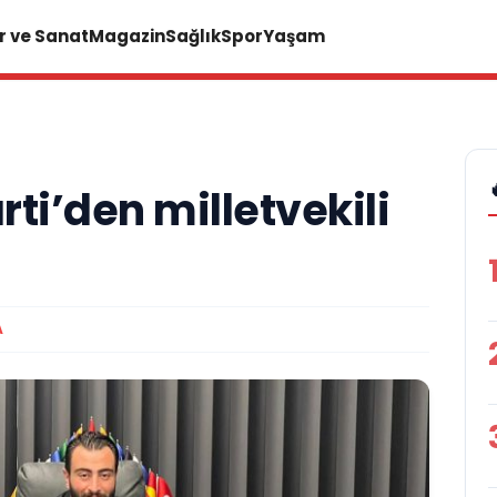
r ve Sanat
Magazin
Sağlık
Spor
Yaşam
rti’den milletvekili
A