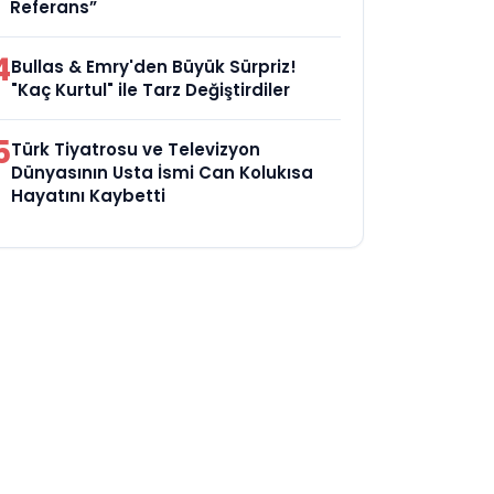
Referans”
4
Bullas & Emry'den Büyük Sürpriz!
"Kaç Kurtul" ile Tarz Değiştirdiler
5
Türk Tiyatrosu ve Televizyon
Dünyasının Usta İsmi Can Kolukısa
Hayatını Kaybetti