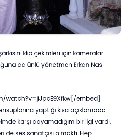
rkısını klip çekimleri için kameralar
uğuna da ünlü yönetmen Erkan Nas
m/watch?v=jiJpcE9Xfkw[/embed]
nsuplarına yaptığı kısa açıklamada
içimde karşı doyamadığım bir ilgi vardı.
ri de ses sanatçısı olmaktı. Hep