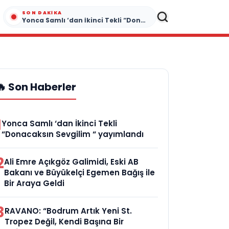
SON DAKIKA
Yonca Samlı ‘dan İkinci Tekli “Donacaksın Sevgilim “ yayımlandı
🔥 Son Haberler
1
Yonca Samlı ‘dan İkinci Tekli
“Donacaksın Sevgilim “ yayımlandı
2
Ali Emre Açıkgöz Galimidi, Eski AB
Bakanı ve Büyükelçi Egemen Bağış ile
Bir Araya Geldi
3
RAVANO: “Bodrum Artık Yeni St.
Tropez Değil, Kendi Başına Bir