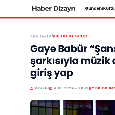
Gündem
Kültü
ANA SAYFA
/
KÜLTÜR VE SANAT
Gaye Babür “Şans
şarkısıyla müzik 
giriş yap
DIZAYN!
14.06.2024 - 20:17
2 DK OKUM