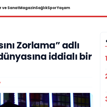
r ve Sanat
Magazin
Sağlık
Spor
Yaşam
ını Zorlama” adlı
dünyasına iddialı bir
A