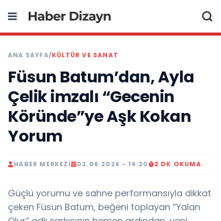
ANA SAYFA
/
KÜLTÜR VE SANAT
Füsun Batum’dan, Ayla
Çelik imzalı “Gecenin
Köründe”ye Aşk Kokan
Yorum
HABER MERKEZI
02.06.2026 - 14:20
2 DK OKUMA
Güçlü yorumu ve sahne performansıyla dikkat
çeken Füsun Batum, beğeni toplayan “Yalan
Olur” adlı şarkısının hemen ardından, yeni