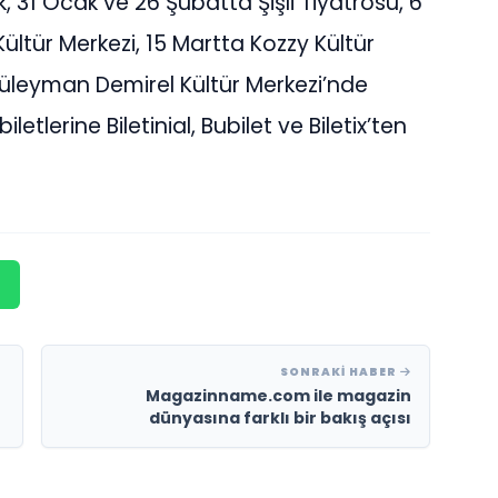
31 Ocak ve 26 Şubatta Şişli Tiyatrosu, 6
ltür Merkezi, 15 Martta Kozzy Kültür
 Süleyman Demirel Kültür Merkezi’nde
tlerine Biletinial, Bubilet ve Biletix’ten
SONRAKI HABER
Magazinname.com ile magazin
dünyasına farklı bir bakış açısı