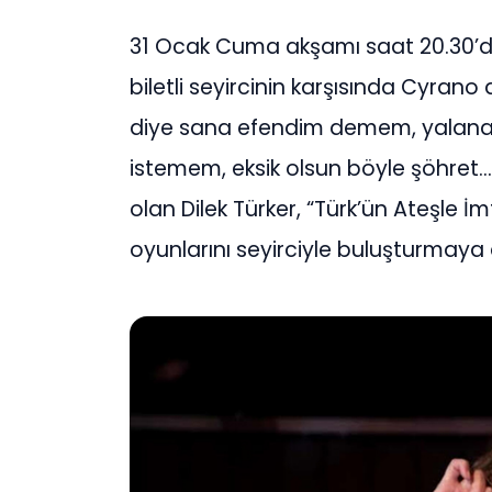
31 Ocak Cuma akşamı saat 20.30’da 
biletli seyircinin karşısında Cyran
diye sana efendim demem, yalana 
istemem, eksik olsun böyle şöhre
olan Dilek Türker, “Türk’ün Ateşle İ
oyunlarını seyirciyle buluşturmaya