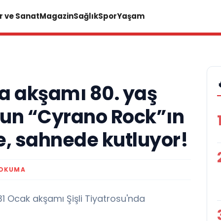
r ve Sanat
Magazin
Sağlık
Spor
Yaşam
a akşamı 80. yaş
yun “Cyrano Rock”ın
e, sahnede kutluyor!
 OKUMA
1 Ocak akşamı Şişli Tiyatrosu'nda