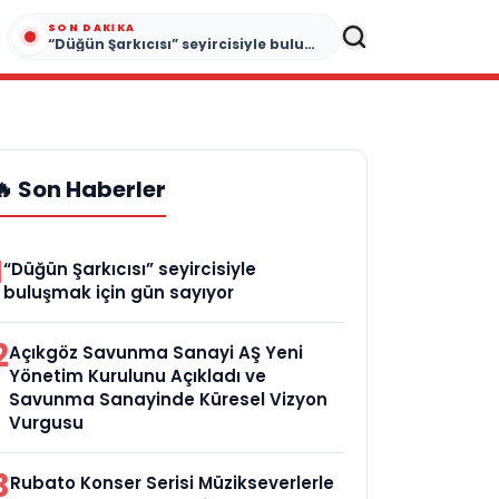
SON DAKIKA
“Düğün Şarkıcısı” seyircisiyle buluşmak için gün sayıyor
🔥 Son Haberler
1
“Düğün Şarkıcısı” seyircisiyle
buluşmak için gün sayıyor
2
Açıkgöz Savunma Sanayi AŞ Yeni
Yönetim Kurulunu Açıkladı ve
Savunma Sanayinde Küresel Vizyon
Vurgusu
3
Rubato Konser Serisi Müzikseverlerle