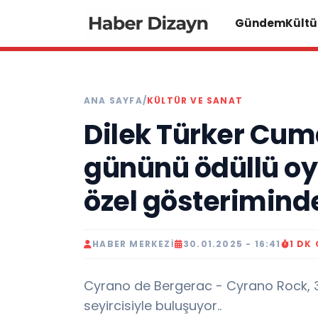
Gündem
Kültü
ANA SAYFA
/
KÜLTÜR VE SANAT
Dilek Türker Cum
gününü ödüllü o
özel gösterimind
HABER MERKEZI
30.01.2025 - 16:41
1 DK
Cyrano de Bergerac - Cyrano Rock, 3
seyircisiyle buluşuyor..