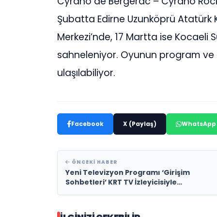
Cyrano de Bergerac – Cyrano Rock, 
Şubatta Edirne Uzunköprü Atatürk Kü
Merkezi’nde, 17 Martta ise Kocaeli
sahneleniyor. Oyunun program ve bile
ulaşılabiliyor.
Facebook
X (Paylaş)
WhatsApp
ÖNCEKI HABER
Yeni Televizyon Programı ‘Girişim
Sohbetleri’ KRT TV İzleyicisiyle
Buluşmaya Hazırlanıyor!