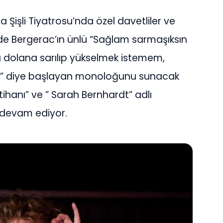
Şişli Tiyatrosu’nda özel davetliler ve
o de Bergerac’ın ünlü “Sağlam sarmaşıksın
dolana sarılıp yükselmek istemem,
t…” diye başlayan monoloğunu sunacak
mtihanı” ve ” Sarah Bernhardt” adlı
 devam ediyor.