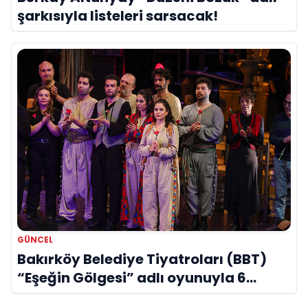
şarkısıyla listeleri sarsacak!
GÜNCEL
Bakırköy Belediye Tiyatroları (BBT)
“Eşeğin Gölgesi” adlı oyunuyla 6
dalda ödüle aday gösterildi