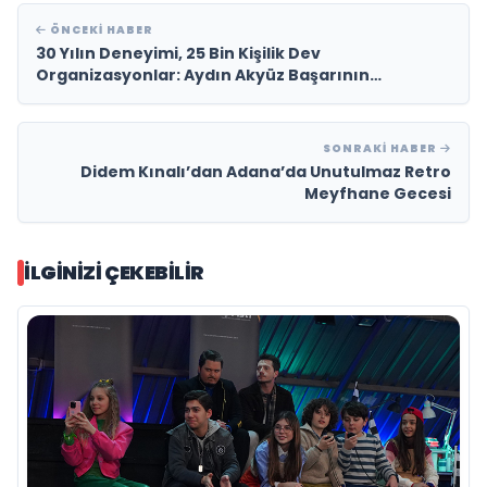
ÖNCEKI HABER
30 Yılın Deneyimi, 25 Bin Kişilik Dev
Organizasyonlar: Aydın Akyüz Başarının
Formülünü Açıkladı
SONRAKI HABER
Didem Kınalı’dan Adana’da Unutulmaz Retro
Meyfhane Gecesi
İLGINIZI ÇEKEBILIR