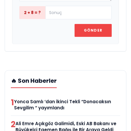
2 + 8 = ?
GÖNDER
🔥 Son Haberler
1
Yonca Samlı ‘dan İkinci Tekli “Donacaksın
Sevgilim “ yayımlandı
2
Ali Emre Açıkgöz Galimidi, Eski AB Bakanı ve
Büyükelçi Egemen Bağış ile Bir Araya Geldi