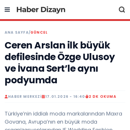
ANA SAYFA
/
GÜNCEL
Ceren Arslan ilk büyük
defilesinde Özge Ulusoy
ve İvana Sert’le aynı
podyumda
HABER MERKEZI
17.01.2026 - 16:40
2 DK OKUMA
Türkiye’nin iddialı moda markalarından Maxra
Govana, Avrupa’nın en büyük moda
organizasyonlarından IF Wedding Fashion