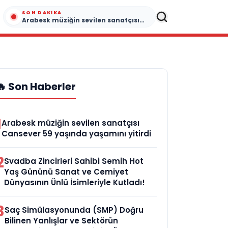
SON DAKIKA
Arabesk müziğin sevilen sanatçısı Cansever 59 yaşında yaşamını yitirdi
🔥 Son Haberler
1
Arabesk müziğin sevilen sanatçısı
Cansever 59 yaşında yaşamını yitirdi
2
Svadba Zincirleri Sahibi Semih Hot
Yaş Gününü Sanat ve Cemiyet
Dünyasının Ünlü İsimleriyle Kutladı!
3
Saç Simülasyonunda (SMP) Doğru
Bilinen Yanlışlar ve Sektörün