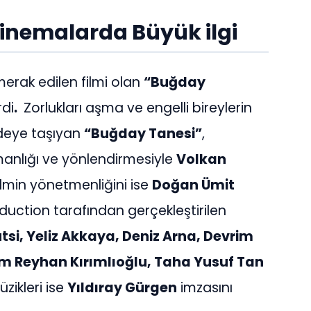
inemalarda Büyük ilgi
erak edilen filmi olan
“Buğday
rdi
.
Zorlukları aşma ve engelli bireylerin
deye taşıyan
“Buğday Tanesi”
,
manlığı ve yönlendirmesiyle
Volkan
ilmin yönetmenliğini ise
Doğan Ümit
duction tarafından gerçekleştirilen
tsi, Yeliz Akkaya, Deniz Arna, Devrim
m Reyhan Kırımlıoğlu, Taha Yusuf Tan
üzikleri ise
Yıldıray Gürgen
imzasını