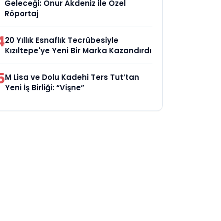
Geleceği: Onur Akdeniz ile Özel
Röportaj
4
20 Yıllık Esnaflık Tecrübesiyle
Kızıltepe'ye Yeni Bir Marka Kazandırdı
5
M Lisa ve Dolu Kadehi Ters Tut’tan
Yeni İş Birliği: “Vişne”