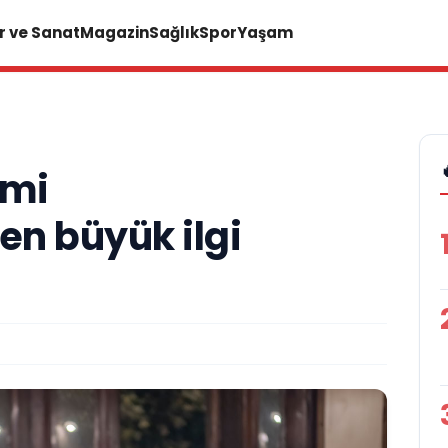
r ve Sanat
Magazin
Sağlık
Spor
Yaşam
lmi
n büyük ilgi