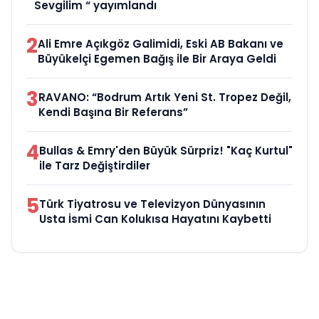
Sevgilim “ yayımlandı
2
Ali Emre Açıkgöz Galimidi, Eski AB Bakanı ve
Büyükelçi Egemen Bağış ile Bir Araya Geldi
3
RAVANO: “Bodrum Artık Yeni St. Tropez Değil,
Kendi Başına Bir Referans”
4
Bullas & Emry'den Büyük Sürpriz! "Kaç Kurtul"
ile Tarz Değiştirdiler
5
Türk Tiyatrosu ve Televizyon Dünyasının
Usta İsmi Can Kolukısa Hayatını Kaybetti