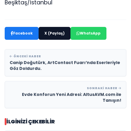
Beşiktaş/İstanbul
Facebook
X (Paylaş)
WhatsApp
ÖNCEKI HABER
Canip Doğutürk, ArtContact Fuarı’nda Eserleriyle
Göz Doldurdu.
SONRAKI HABER
Evde Konforun Yeni Adresi: AltusAVM.com ile
Tanışın!
İLGINIZI ÇEKEBILIR