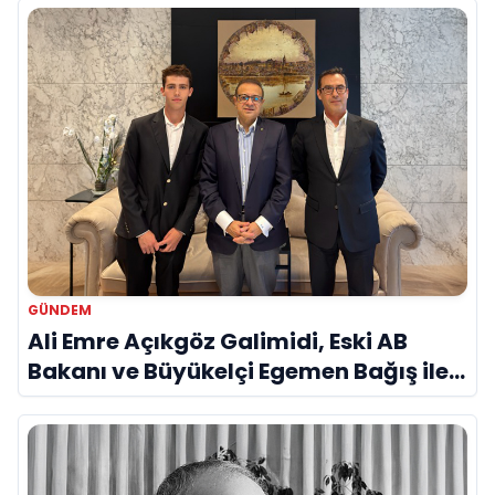
GÜNDEM
Ali Emre Açıkgöz Galimidi, Eski AB
Bakanı ve Büyükelçi Egemen Bağış ile
Bir Araya Geldi