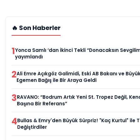
🔥 Son Haberler
1
Yonca Samlı ‘dan İkinci Tekli “Donacaksın Sevgilim
yayımlandı
2
Ali Emre Açıkgöz Galimidi, Eski AB Bakanı ve Büyük
Egemen Bağış ile Bir Araya Geldi
3
RAVANO: “Bodrum Artık Yeni St. Tropez Değil, Ken
Başına Bir Referans”
4
Bullas & Emry'den Büyük Sürpriz! "Kaç Kurtul" ile 
Değiştirdiler