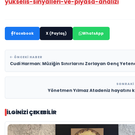
yukselis-sinyalleri-ve-piyasa-analizi
Facebook
X (Paylaş)
WhatsApp
ÖNCEKI HABER
Cudi Harman: Müziğin Sınırlarını Zorlayan Genç Yeten
SONRAKI
Yönetmen Yılmaz Atadeniz hayatını k
İLGINIZI ÇEKEBILIR