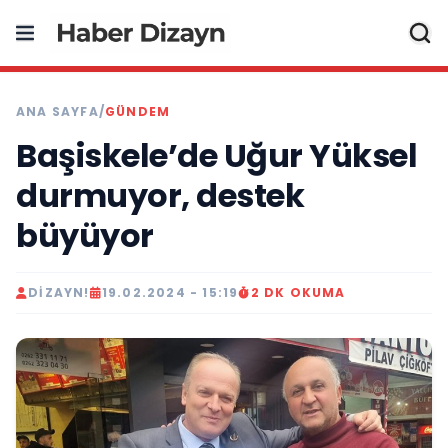
ANA SAYFA
/
GÜNDEM
Başiskele’de Uğur Yüksel
durmuyor, destek
büyüyor
DIZAYN!
19.02.2024 - 15:19
2 DK OKUMA