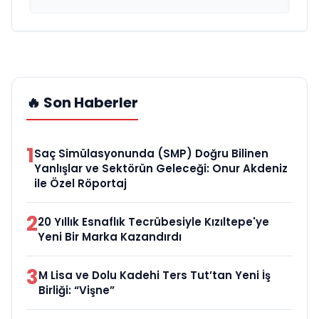
🔥 Son Haberler
1
Saç Simülasyonunda (SMP) Doğru Bilinen
Yanlışlar ve Sektörün Geleceği: Onur Akdeniz
ile Özel Röportaj
2
20 Yıllık Esnaflık Tecrübesiyle Kızıltepe'ye
Yeni Bir Marka Kazandırdı
3
M Lisa ve Dolu Kadehi Ters Tut’tan Yeni İş
Birliği: “Vişne”