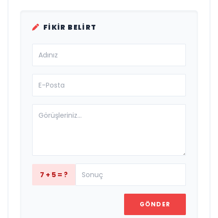
FIKIR BELIRT
7 + 5 = ?
GÖNDER