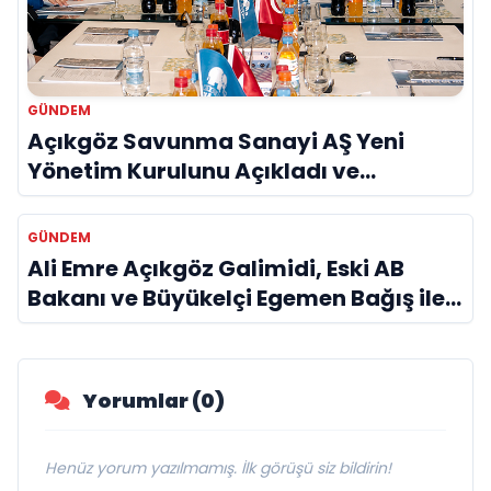
GÜNDEM
Açıkgöz Savunma Sanayi AŞ Yeni
Yönetim Kurulunu Açıkladı ve
Savunma Sanayinde Küresel Vizyon
Vurgusu
GÜNDEM
Ali Emre Açıkgöz Galimidi, Eski AB
Bakanı ve Büyükelçi Egemen Bağış ile
Bir Araya Geldi
Yorumlar (0)
Henüz yorum yazılmamış. İlk görüşü siz bildirin!