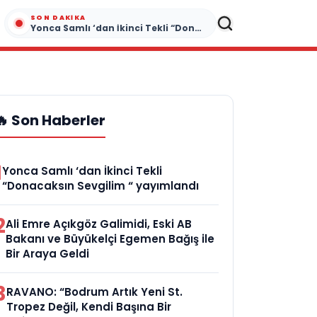
SON DAKIKA
Yonca Samlı ‘dan İkinci Tekli “Donacaksın Sevgilim “ yayımlandı
🔥 Son Haberler
1
Yonca Samlı ‘dan İkinci Tekli
“Donacaksın Sevgilim “ yayımlandı
2
Ali Emre Açıkgöz Galimidi, Eski AB
Bakanı ve Büyükelçi Egemen Bağış ile
Bir Araya Geldi
3
RAVANO: “Bodrum Artık Yeni St.
Tropez Değil, Kendi Başına Bir