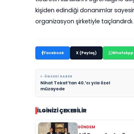
kişiden edindiği donanımlar sayesin
organizasyon şirketiyle taçlandırdı.
Facebook
X (Paylaş)
WhatsApp
ÖNCEKI HABER
Nihat Tokat’tan 40.’cı yıla özel
müzayede
İLGINIZI ÇEKEBILIR
GÜNDEM