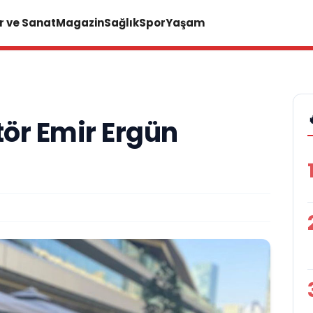
r ve Sanat
Magazin
Sağlık
Spor
Yaşam
tör Emir Ergün
A