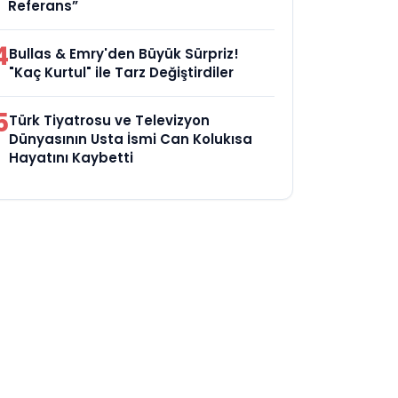
Referans”
4
Bullas & Emry'den Büyük Sürpriz!
"Kaç Kurtul" ile Tarz Değiştirdiler
5
Türk Tiyatrosu ve Televizyon
Dünyasının Usta İsmi Can Kolukısa
Hayatını Kaybetti