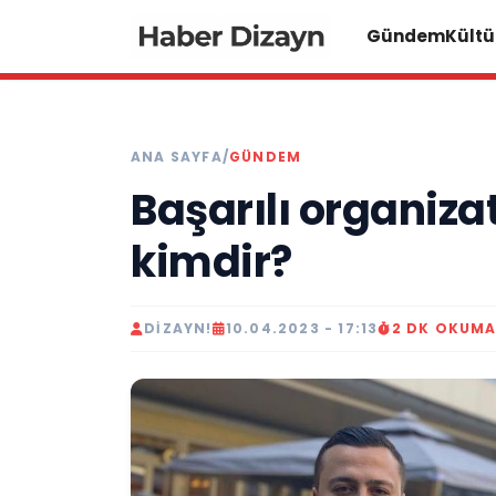
Gündem
Kültü
ANA SAYFA
/
GÜNDEM
Başarılı organiza
kimdir?
DIZAYN!
10.04.2023 - 17:13
2 DK OKUM