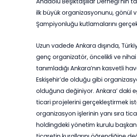
Anadolu Beşiktaşlılar Derneği’nin t
ilk büyük organizasyonunu, gönül v
Şampiyonluğu kutlamalarını gerçekl
Uzun vadede Ankara dışında, Türkiy
genç organizatör, öncelikli ve nihai
tanımladığı Ankara’nın kasvetli hava
Eskişehir’de olduğu gibi organizas
olduğuna değiniyor. Ankara’ daki e
ticari projelerini gerçekleştirmek is
organizasyon işlerinin yanı sıra tica
holdingdeki yönetim kurulu başkanın
ticaretin kurallarını öğrendiğine değ