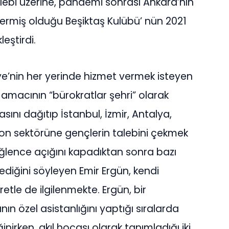
alebi üzerine, pandemi sonrası Ankara’nın
ermiş olduğu Beşiktaş Kulübü’ nün 2021
eştirdi.
e’nin her yerinde hizmet vermek isteyen
 amacının “bürokratlar şehri” olarak
sını dağıtıp İstanbul, İzmir, Antalya,
yon sektörüne gençlerin talebini çekmek
ğlence açığını kapadıktan sonra bazı
tediğini söyleyen Emir Ergün, kendi
retle de ilgilenmekte. Ergün, bir
ın özel asistanlığını yaptığı sıralarda
inirken, akıl hocası olarak tanımladığı iki