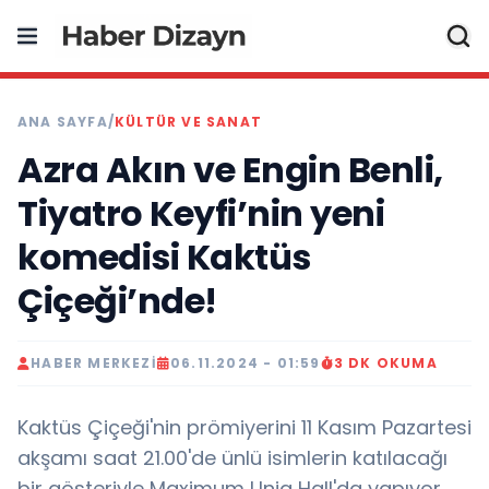
ANA SAYFA
/
KÜLTÜR VE SANAT
Azra Akın ve Engin Benli,
Tiyatro Keyfi’nin yeni
komedisi Kaktüs
Çiçeği’nde!
HABER MERKEZI
06.11.2024 - 01:59
3 DK OKUMA
Kaktüs Çiçeği'nin prömiyerini 11 Kasım Pazartesi
akşamı saat 21.00'de ünlü isimlerin katılacağı
bir gösteriyle Maximum Uniq Hall'da yapıyor..