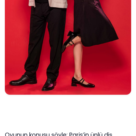
Oyunun konusu şöyle: Paris’in ünlü diş