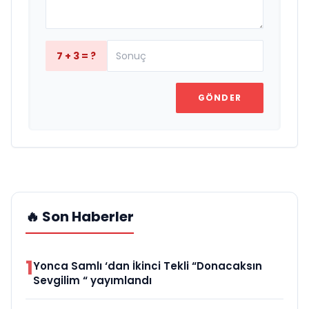
7 + 3 = ?
GÖNDER
🔥 Son Haberler
1
Yonca Samlı ‘dan İkinci Tekli “Donacaksın
Sevgilim “ yayımlandı