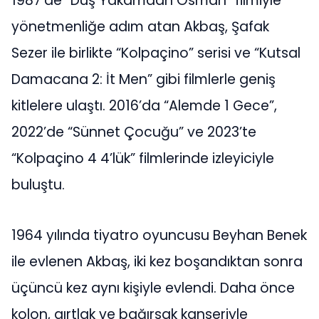
1987’de “Düş Yakamdan Osman” filmiyle
yönetmenliğe adım atan Akbaş, Şafak
Sezer ile birlikte “Kolpaçino” serisi ve “Kutsal
Damacana 2: İt Men” gibi filmlerle geniş
kitlelere ulaştı. 2016’da “Alemde 1 Gece”,
2022’de “Sünnet Çocuğu” ve 2023’te
“Kolpaçino 4 4’lük” filmlerinde izleyiciyle
buluştu.
1964 yılında tiyatro oyuncusu Beyhan Benek
ile evlenen Akbaş, iki kez boşandıktan sonra
üçüncü kez aynı kişiyle evlendi. Daha önce
kolon, gırtlak ve bağırsak kanseriyle