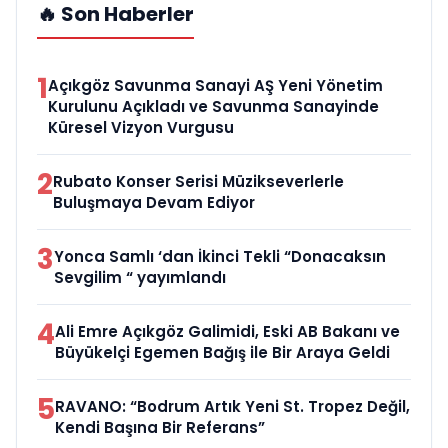
🔥 Son Haberler
1
Açıkgöz Savunma Sanayi AŞ Yeni Yönetim
Kurulunu Açıkladı ve Savunma Sanayinde
Küresel Vizyon Vurgusu
2
Rubato Konser Serisi Müzikseverlerle
Buluşmaya Devam Ediyor
3
Yonca Samlı ‘dan İkinci Tekli “Donacaksın
Sevgilim “ yayımlandı
4
Ali Emre Açıkgöz Galimidi, Eski AB Bakanı ve
Büyükelçi Egemen Bağış ile Bir Araya Geldi
5
RAVANO: “Bodrum Artık Yeni St. Tropez Değil,
Kendi Başına Bir Referans”