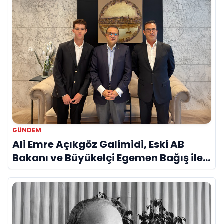
GÜNDEM
Ali Emre Açıkgöz Galimidi, Eski AB
Bakanı ve Büyükelçi Egemen Bağış ile
Bir Araya Geldi