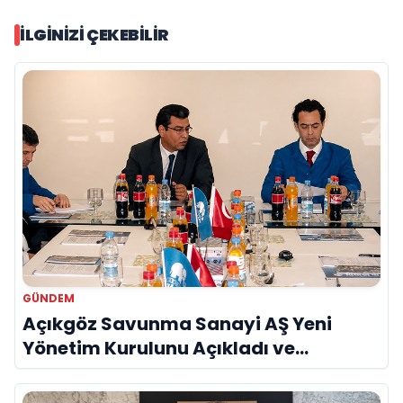
İLGINIZI ÇEKEBILIR
GÜNDEM
Açıkgöz Savunma Sanayi AŞ Yeni
Yönetim Kurulunu Açıkladı ve
Savunma Sanayinde Küresel Vizyon
Vurgusu