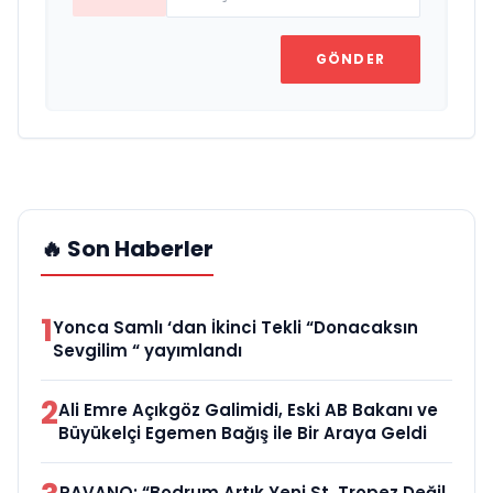
GÖNDER
🔥 Son Haberler
1
Yonca Samlı ‘dan İkinci Tekli “Donacaksın
Sevgilim “ yayımlandı
2
Ali Emre Açıkgöz Galimidi, Eski AB Bakanı ve
Büyükelçi Egemen Bağış ile Bir Araya Geldi
RAVANO: “Bodrum Artık Yeni St. Tropez Değil,