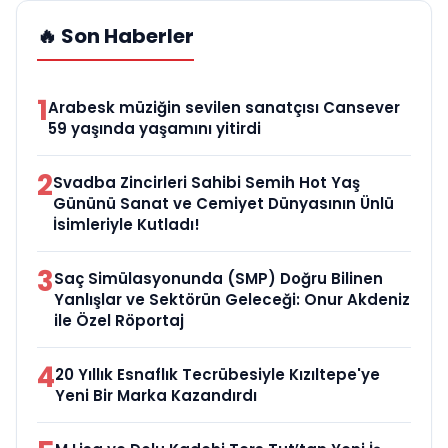
🔥 Son Haberler
1
Arabesk müziğin sevilen sanatçısı Cansever
59 yaşında yaşamını yitirdi
2
Svadba Zincirleri Sahibi Semih Hot Yaş
Gününü Sanat ve Cemiyet Dünyasının Ünlü
İsimleriyle Kutladı!
3
Saç Simülasyonunda (SMP) Doğru Bilinen
Yanlışlar ve Sektörün Geleceği: Onur Akdeniz
ile Özel Röportaj
4
20 Yıllık Esnaflık Tecrübesiyle Kızıltepe'ye
Yeni Bir Marka Kazandırdı