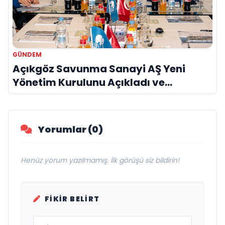
GÜNDEM
Açıkgöz Savunma Sanayi AŞ Yeni
Yönetim Kurulunu Açıkladı ve
Savunma Sanayinde Küresel Vizyon
Vurgusu
Yorumlar (0)
Henüz yorum yazılmamış. İlk görüşü siz bildirin!
FIKIR BELIRT