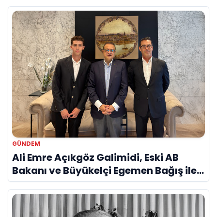
Savunma Sanayinde Küresel Vizyon
Vurgusu
GÜNDEM
Ali Emre Açıkgöz Galimidi, Eski AB
Bakanı ve Büyükelçi Egemen Bağış ile
Bir Araya Geldi