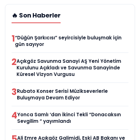
🔥 Son Haberler
1
“Düğün Şarkıcısı” seyircisiyle buluşmak için
gün sayıyor
2
Açıkgöz Savunma Sanayi AŞ Yeni Yönetim
Kurulunu Açıkladı ve Savunma Sanayinde
Küresel Vizyon Vurgusu
3
Rubato Konser Serisi Müzikseverlerle
Buluşmaya Devam Ediyor
4
Yonca Samlı ‘dan İkinci Tekli “Donacaksın
Sevgilim “ yayımlandı
5
Ali Emre Açıkgöz Galimidi, Eski AB Bakanı ve