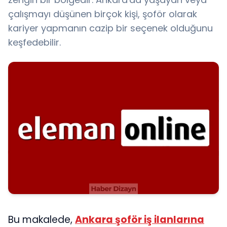
çalışmayı düşünen birçok kişi, şoför olarak
kariyer yapmanın cazip bir seçenek olduğunu
keşfedebilir.
Bu makalede,
Ankara şoför iş ilanlarına