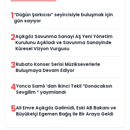
1
“Düğün Şarkıcısı” seyircisiyle buluşmak için
gün sayıyor
2
Açıkgöz Savunma Sanayi AŞ Yeni Yönetim
Kurulunu Açıkladı ve Savunma Sanayinde
Küresel Vizyon Vurgusu
3
Rubato Konser Serisi Müzikseverlerle
Buluşmaya Devam Ediyor
4
Yonca Samlı ‘dan İkinci Tekli “Donacaksın
Sevgilim “ yayımlandı
5
Ali Emre Açıkgöz Galimidi, Eski AB Bakanı ve
Büyükelçi Egemen Bağış ile Bir Araya Geldi