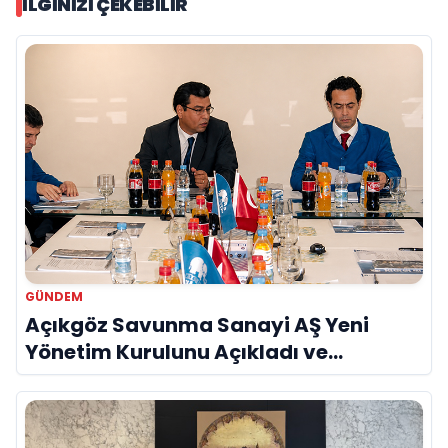
İLGINIZI ÇEKEBILIR
GÜNDEM
Açıkgöz Savunma Sanayi AŞ Yeni
Yönetim Kurulunu Açıkladı ve
Savunma Sanayinde Küresel Vizyon
Vurgusu