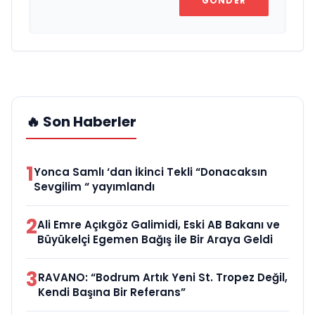
GÖNDER
🔥 Son Haberler
1
Yonca Samlı ‘dan İkinci Tekli “Donacaksın
Sevgilim “ yayımlandı
2
Ali Emre Açıkgöz Galimidi, Eski AB Bakanı ve
Büyükelçi Egemen Bağış ile Bir Araya Geldi
3
RAVANO: “Bodrum Artık Yeni St. Tropez Değil,
Kendi Başına Bir Referans”