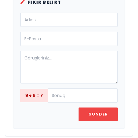
FIKIR BELIRT
9 + 6 = ?
GÖNDER