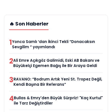
🔥 Son Haberler
1
Yonca Samlı ‘dan İkinci Tekli “Donacaksın
Sevgilim “ yayımlandı
2
Ali Emre Açıkgöz Galimidi, Eski AB Bakanı ve
Büyükelçi Egemen Bağış ile Bir Araya Geldi
3
RAVANO: “Bodrum Artık Yeni St. Tropez Değil,
Kendi Başına Bir Referans”
4
Bullas & Emry'den Büyük Sürpriz! "Kaç Kurtul"
ile Tarz Değiştirdiler