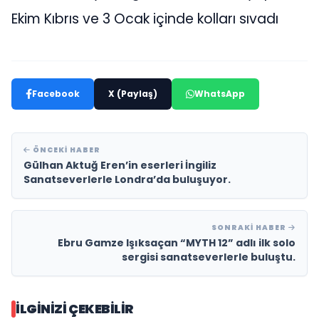
Ekim Kıbrıs ve 3 Ocak içinde kolları sıvadı
Facebook
X (Paylaş)
WhatsApp
ÖNCEKI HABER
Gülhan Aktuğ Eren’in eserleri İngiliz
Sanatseverlerle Londra’da buluşuyor.
SONRAKI HABER
Ebru Gamze Işıksaçan “MYTH 12” adlı ilk solo
sergisi sanatseverlerle buluştu.
İLGINIZI ÇEKEBILIR