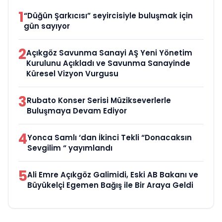
1
“Düğün Şarkıcısı” seyircisiyle buluşmak için
gün sayıyor
2
Açıkgöz Savunma Sanayi AŞ Yeni Yönetim
Kurulunu Açıkladı ve Savunma Sanayinde
Küresel Vizyon Vurgusu
3
Rubato Konser Serisi Müzikseverlerle
Buluşmaya Devam Ediyor
4
Yonca Samlı ‘dan İkinci Tekli “Donacaksın
Sevgilim “ yayımlandı
5
Ali Emre Açıkgöz Galimidi, Eski AB Bakanı ve
Büyükelçi Egemen Bağış ile Bir Araya Geldi